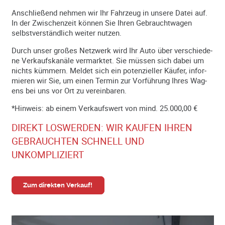
Anschließ­end neh­men wir Ihr Fahr­zeug in un­sere Datei auf.
In der Zwi­schen­zeit kön­nen Sie Ih­ren Ge­braucht­wag­en
selbst­ver­ständ­lich wei­ter nu­t­zen.
Durch unser großes Netz­werk wird Ihr Auto über ver­schie­de­
ne Ver­kaufs­ka­nä­le ver­­mark­­tet. Sie müs­sen sich dabei um
nichts küm­­mern. Meldet sich ein po­tenz­iel­ler Käu­fer, in­for­
mie­ren wir Sie, um einen Ter­min zur Vor­füh­rung Ihres Wag­
ens bei uns vor Ort zu ver­ein­ba­ren.
*Hinweis: ab einem Verkaufswert von mind. 25.000,00 €
DIREKT LOSWERDEN: WIR KAUFEN IHREN
GEBRAUCHTEN SCHNELL UND
UNKOMPLIZIERT
Zum direkten Verkauf!