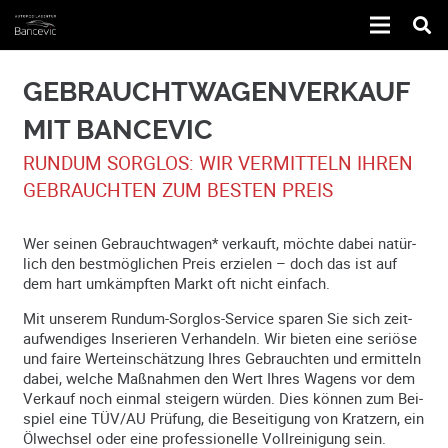
GEBRAUCHTWA­GEN­VER­KAUF
MIT BANCEVIC
RUNDUM SORGLOS: WIR VERMITTELN IHREN
GEBRAUCHTEN ZUM BESTEN PREIS
Wer seinen Ge­­braucht­­wa­­gen* ver­­kau­ft, möch­­te da­bei na­­tür­­
lich den best­­mö­­gli­­chen Preis er­­zie­l­en – doch das ist auf
dem hart um­­kämpf­­ten Markt oft nicht ein­­fach.
Mit un­se­rem Run­d­um-Sorg­­los-Ser­­vice spa­ren Sie sich zeit­­
auf­­wen­­di­­ges In­­se­r­ie­­ren Ver­­han­­deln. Wir bie­­ten eine se­­ri­­ö­se
und fai­­re Wert­­ein­­schätz­­ung Ih­res Ge­­brauch­­ten und er­­mit­­teln
dabei, wel­­che Maß­­nahm­­en den Wert Ihres Wa­g­ens vor dem
Ver­­kauf noch ein­­mal stei­­gern wür­­den. Dies kön­­nen zum Bei­­
spiel eine TÜV/AU Prü­­fung, die Be­­sei­t­i­­gung von Krat­z­ern, ein
Öl­­wech­­sel oder ei­­ne pro­­fes­­sio­nel­­le Voll­­rei­­ni­­gung sein.