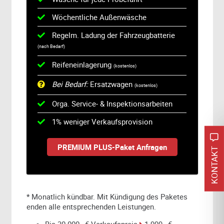
Wöchentliche Außenwäsche
Regelm. Ladung der Fahrzeugbatterie
(nach Bedarf)
Reifeneinlagerung
(kostenlos)
Bei Bedarf:
Ersatzwagen
(kostenlos)
Orga. Service- & Inspektionsarbeiten
1% weniger Verkaufsprovision
PREMIUM PLUS-Paket Anfragen
KONTAKT
* Monatlich kündbar. Mit Kündigung des Paketes
enden alle entsprechenden Leistungen.
Bis 30.000,- € Verkaufspreis
1.999,- €