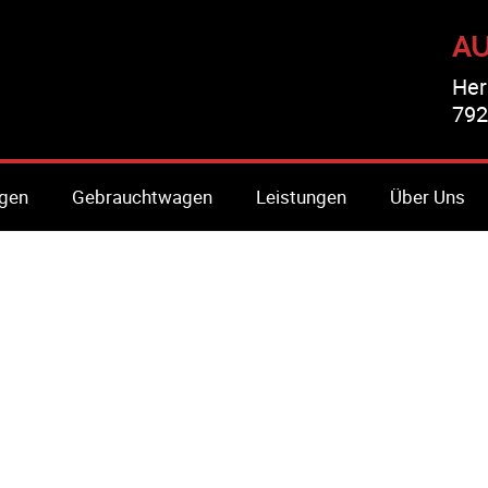
A
Her
792
gen
Gebrauchtwagen
Leistungen
Über Uns