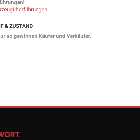
führungen!
hrzeugüberführungen
.
F & ZUSTAND
 Nur so gewinnen Käufer und Verkäufer.
WORT.